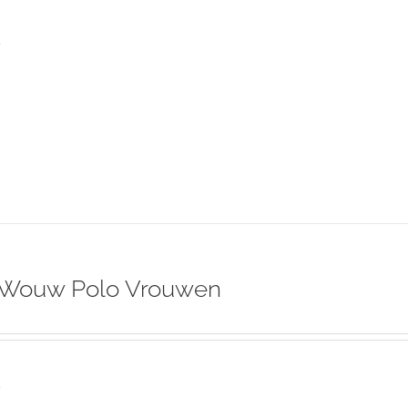
s
 Wouw Polo Vrouwen
s