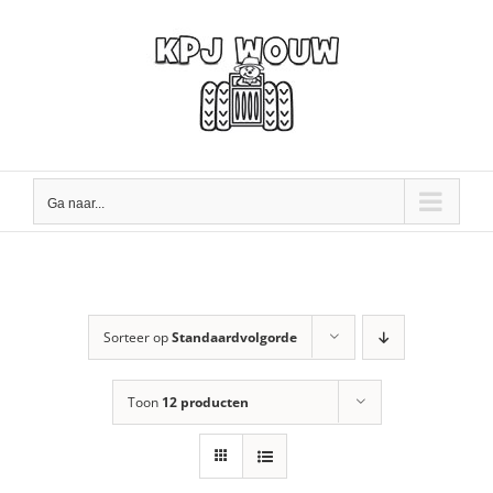
Ga
naar
inhoud
Ga naar...
Sorteer op
Standaardvolgorde
Toon
12 producten