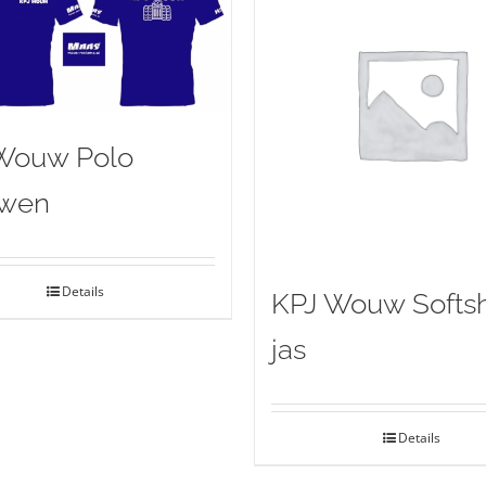
Wouw Polo
uwen
Details
KPJ Wouw Softsh
jas
Details