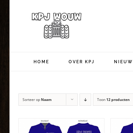
Ga
naar
inhoud
HOME
OVER KPJ
NIEUW
Sorteer op
Naam
Toon
12 producten