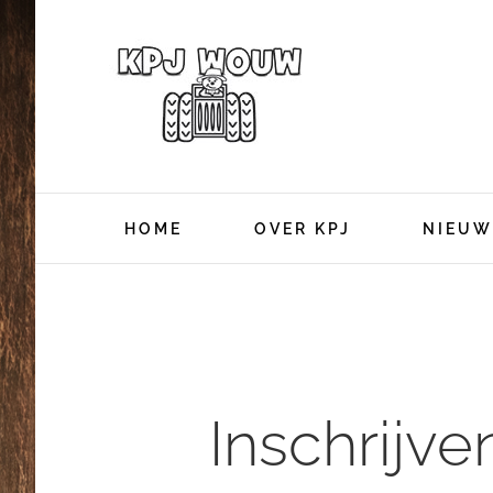
Ga
naar
inhoud
HOME
OVER KPJ
NIEUW
Inschrijve