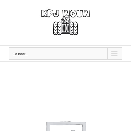
Ga
naar
inhoud
Ga naar...