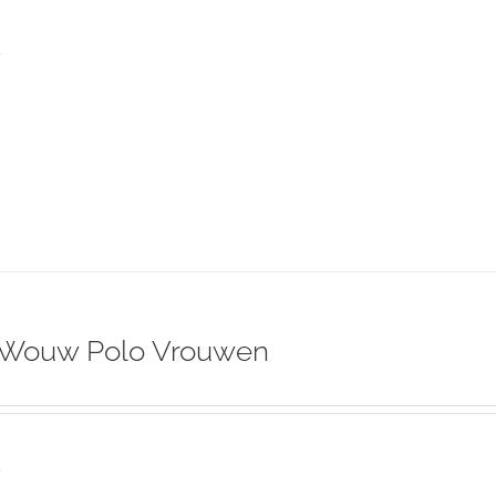
s
 Wouw Polo Vrouwen
s