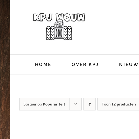
Ga
naar
inhoud
HOME
OVER KPJ
NIEUW
Sorteer op
Populariteit
Toon
12 producten