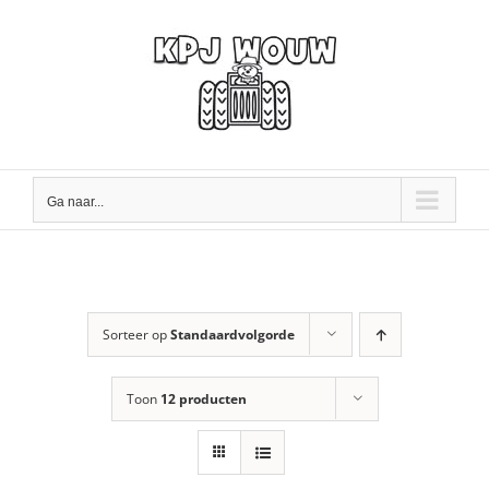
Ga
naar
inhoud
Ga naar...
Sorteer op
Standaardvolgorde
Toon
12 producten