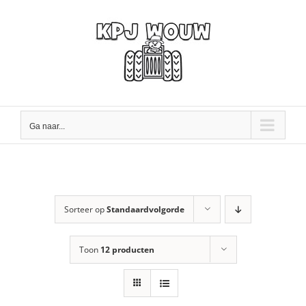
Ga
naar
inhoud
Ga naar...
Sorteer op
Standaardvolgorde
Toon
12 producten